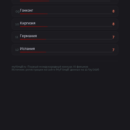
Гонконг
09
8
Киргизия
10
8
Германия
11
7
Испания
12
7
myfilm48.ru · Первый международный конкурс AI-фильмов
Источник: регистрации на сайте MyFilm48 · данные на 12/05/2026