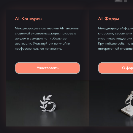
AI-Конкурсы
AI-Форум
Международные состязания AI-талантов
Международный форум
с оценкой экспертным жюри, призовым
классами, сессиями и
фондом и выходом на глобальные
участников индустрии 
фестивали. Участвуйте и получайте
Крупнейшее событие в
профессиональное признание.
авторитетной площадк
Участвовать
О фор