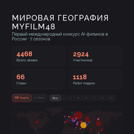
МИРОВАЯ ГЕОГРАФИЯ
MYFILM48
Первый международный конкурс AI-фильмов в
России · 7 сезонов
4468
2924
Всего заявок
Участников
66
1118
Стран
Работ подано
🗺 Карта
📈 Рост
Все
I
II
III
IV
V
VI
VII