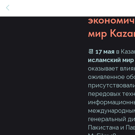
Основате
экономич
мир Kaza
📆
17 мая
в Каза
исламский мир
оказывает влия
оживленное обс
присутствовали
передовых техн
информационны
международным 
генеральный ди
Пакистана и Па