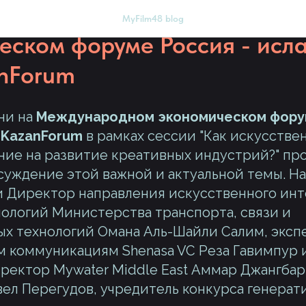
ль MyFilm48 на междунаро
MyFilm48 blog
еском форуме Россия - исл
nForum
ни на
Международном экономическом форум
 KazanForum
в рамках сессии "Как искусстве
ние на развитие креативных индустрий?" пр
уждение этой важной и актуальной темы. На
 Директор направления искусственного инт
ологий Министерства транспорта, связи и
х технологий Омана Аль-Шайли Салим, эксп
коммуникациям Shenasa VC Реза Гавимпур и
ректор Mywater Middle East Аммар Джангбар
вел Перегудов, учредитель конкурса генера