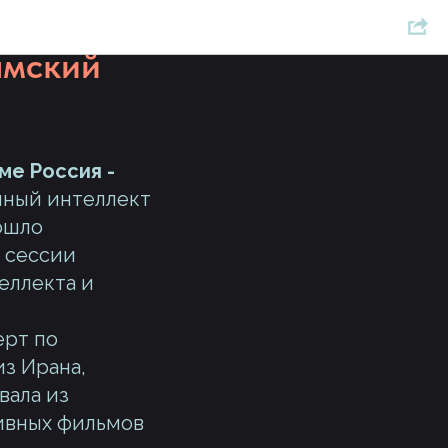
дном
амский
е Россия -
нный интеллект
ошло
 сессии
еллекта и
ерт по
з Ирана,
вала из
тивных фильмов