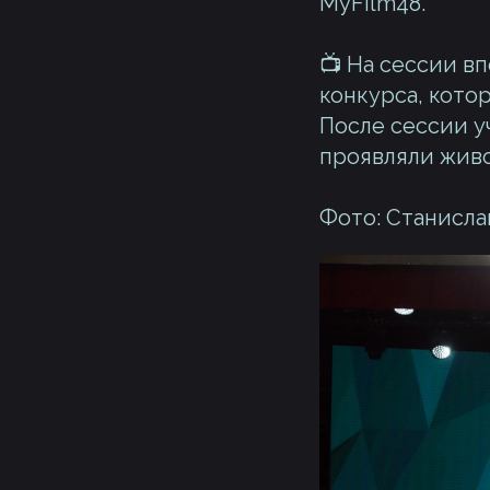
MyFilm48.
📺 На сессии 
конкурса, кото
После сессии у
проявляли живо
Фото: Станисла